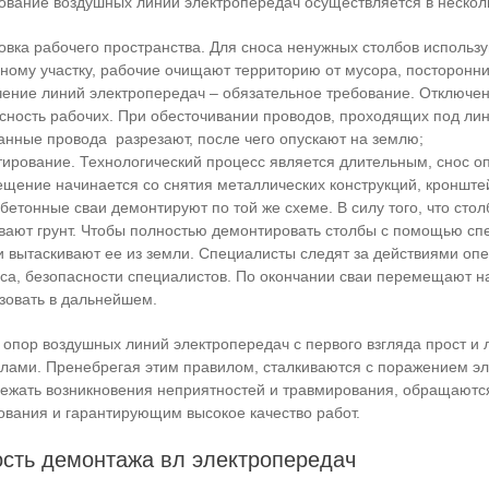
вание воздушных линий электропередач осуществляется в несколь
овка рабочего пространства. Для сноса ненужных столбов использу
ному участку, рабочие очищают территорию от мусора, посторонни
ение линий электропередач – обязательное требование. Отключени
сность рабочих. При обесточивании проводов, проходящих под ли
анные провода разрезают, после чего опускают на землю;
ирование. Технологический процесс является длительным, снос о
щение начинается со снятия металлических конструкций, кронште
бетонные сваи демонтируют по той же схеме. В силу того, что сто
вают грунт. Чтобы полностью демонтировать столбы с помощью сп
и вытаскивают ее из земли. Специалисты следят за действиями оп
са, безопасности специалистов. По окончании сваи перемещают на
зовать в дальнейшем.
опор воздушных линий электропередач с первого взгляда прост и 
лами. Пренебрегая этим правилом, сталкиваются с поражением эл
бежать возникновения неприятностей и травмирования, обращают
вания и гарантирующим высокое качество работ.
сть демонтажа вл электропередач