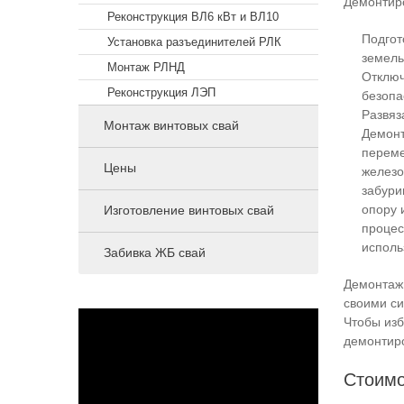
Демонтиро
Реконструкция ВЛ6 кВт и ВЛ10
Подгот
Установка разъединителей РЛК
земель
Монтаж РЛНД
Отключ
Реконструкция ЛЭП
безопа
Развяз
Монтаж винтовых свай
Демонт
переме
Цены
железо
забури
опору 
Изготовление винтовых свай
процес
исполь
Забивка ЖБ свай
Демонтаж 
своими си
Чтобы из
демонтиро
Стоимо