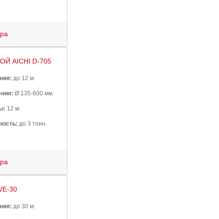
ура
Й AICHI D-705
ния:
до 12 м.
ния:
Ø 135-600 мм.
ы:
12 м.
ность:
до 3 тонн.
ура
VE-30
ния:
до 30 м.