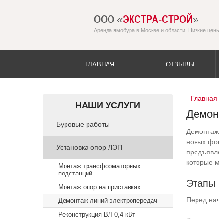
ООО «
ЭКСТРА-СТРОЙ
»
Аренда ямобура в Москве и области. Низкие цены
ГЛАВНАЯ
ОТЗЫВЫ
Главная
НАШИ УСЛУГИ
Демон
Буровые работы
Демонтаж 
новых фон
Установка опор ЛЭП
предъявл
которые м
Монтаж трансформаторных
подстанций
Этапы 
Монтаж опор на приставках
Перед нач
Демонтаж линий электропередач
Реконструкция ВЛ 0,4 кВт