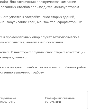
 работ. Для отключения электричества компании
тированных столбов производится манипулятором.
ого участка к застройке: снос старых зданий,
ана, забуривание свай, монтаж трансформаторных
х и промежуточных опор служат технологические
ьного участка, анализа его состояния.
овых. В некоторых случаях снос старых конструкций
е индивидуально.
еноса опорных столбов, независимо от объема работ.
ственно выполняют работу.
служивание
Квалифицированные
углосуточно
сотрудники