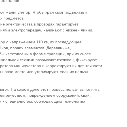
ко этапов:
ют манипулятор. Чтобы кран смог подъехать к
х предметов;
е электричества в проводах гарантирует
ниями электропередач, начинают с нижней линии.
пор с напряжением 110 кв, их последующее
йнов, прочих элементов. Деревянные,
лбы изготовлены в форме трапеции, при их сносе
ециальной техники разрывают котлован, фиксируют
ератора манипулятора и корректируют их для точности
 новое место или утилизируют, если их нельзя
легок. На самом деле этот процесс нельзя выполнять
ектричеством, повреждением сооружений, свай.
ся к специалистам, соблюдающим технологию