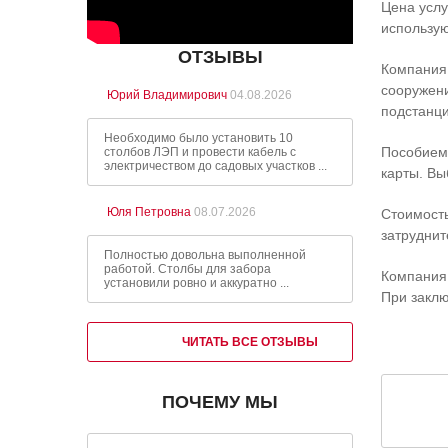
Цена услу
использую
ОТЗЫВЫ
Компания 
сооружени
Юрий Владимирович
04.08.2026
подстанци
Необходимо было установить 10
Пособием 
столбов ЛЭП и провести кабель с
электричеством до садовых участков ...
карты. Вы
Юля Петровна
08.07.2026
Стоимость
затруднит
Полностью довольна выполненной
работой. Столбы для забора
Компания 
установили ровно и аккуратно ...
При заклю
ЧИТАТЬ ВСЕ ОТЗЫВЫ
ПОЧЕМУ МЫ