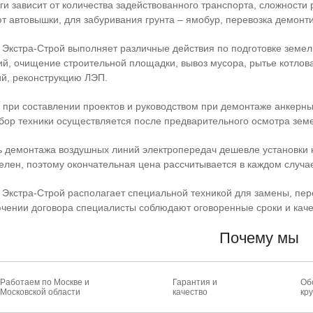
ги зависит от количества задействованного транспорта, сложности
т автовышки, для забуривания грунта – ямобур, перевозка демон
Экстра-Строй выполняет различные действия по подготовке земельн
й, очищение строительной площадки, вывоз мусора, рытье котлов
й, реконструкцию ЛЭП.
при составлении проектов и руководством при демонтаже анкерны
бор техники осуществляется после предварительного осмотра земел
 демонтажа воздушных линий электропередач дешевле установки н
елен, поэтому окончательная цена рассчитывается в каждом случа
Экстра-Строй располагает специальной техникой для замены, пер
чении договора специалисты соблюдают оговоренные сроки и каче
Почему мы
Работаем по Москве и
Гарантия и
Об
Московской области
качество
кр