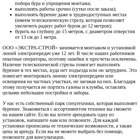
побора бура и упрощения монтажа;
выполнять работы срочно (сутки после заказа);
выполнять бурение даже в труднодоступных местах
(имеем телескопическую стрелу, которая позволяет
увеличить радиус работ буром до 12 метров);
бурить на глубину до 15 метров, с диаметром отверстия
от 13 см до 1 метра.
ООО «ЭКСТРА-СТРОЙ» занимается монтажом и установкой
линий электропередач уже 12 лет. В числе наших работников
опытные операторы, поэтому ошибки и просчеты исключены.
Наличие телескопической стрелы помогает выполнять
бурение в тех местах, куда нет подъезда или он затруднен. Это
помогает монтировать линию электропередачи или
освещения на частных участках, не заезжая на них. Благодаря
этому получается не портить газоны и клумбы, оставлять
целыми небольшие постройки и заборы.
У нас есть собственный парк спецтехники, которая выполняет
бурение. Знакомиться с ассортиментом техники вы сможете
на нашем сайте. Если вы хотите арендовать одну из
установок, напишите нам или позвоните. Для каждой
установки прописаны ее технические возможности, а также
цена за аренду. Если вы не можете выбрать без помощи,
позвоните для консультации.