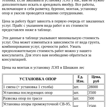
техника. Если заказывать установку ЛЭП у нас, вам не нужно
дополнительно искать и арендовать ямобур. Все работы,
включающие в себя разметку, бурение, монтаж, установку
опор и укосов проводятся нашими сотрудниками.
Цена за работу будет зависеть в первую очередь от заказанных
услуг. Прайс с указанием вида работ и их стоимости
предоставлен ниже в таблице.
Эти данные в таблице указывают минимальную стоимость
услуг. Она может изменяться в зависимости от вида грунта,
комбинирования услуг, срочности работ. Узнать
предположительную стоимость работ можно у нашего
консультанта. Для этого вам необходимо обратиться за
консультацией.
Цены на монтаж и установку ЛЭП в Шишкин лес
Ед.
Цена,
УСТАНОВКА ОПОР
Изм.
руб
1 смена (+ установка 1 столба)
шт.
28000
Установка последующих опор
шт.
3500
Развозка опор по трассе
шт.
500
Установка опоры промежуточной СВ-95,
шт.
3500