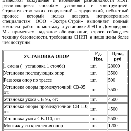
Выделяют воздушные и кабельные разновидности ЛЭП,
различающиеся способом установки и конструкцией.
Строительство таких сооружений – трудоемкий, небыстрый
процесс, который нельзя доверять непроверенным
специалистам. ООО «Экстра-Строй» выполняет полный
комплекс работ по монтажу и установке ЛЭП в Домодедово.
Мы применяем надежное оборудование, строго соблюдаем
технику безопасности, требования СНИП, а наши цены более
чем доступны.
Ед.
Цена,
УСТАНОВКА ОПОР
Изм.
руб
1 смена (+ установка 1 столба)
шт.
28000
Установка последующих опор
шт.
3500
Развозка опор по трассе
шт.
500
Установка опоры промежуточной СВ-95,
шт.
3500
от:
Установка укоса СВ-95, от:
шт.
4500
Установка опоры промежуточной СВ-110,
шт.
4500
от:
Установка укоса СВ-110, от:
шт.
5500
Монтаж узла крепления опор
шт.
1200